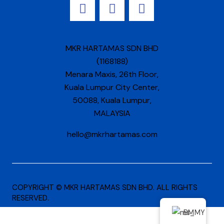
MKR HARTAMAS SDN BHD
(1168188)
Menara Maxis, 26th Floor,
Kuala Lumpur City Center,
50088, Kuala Lumpur,
MALAYSIA
hello@mkrhartamas.com
COPYRIGHT ©️ MKR HARTAMAS SDN BHD. ALL RIGHTS
RESERVED​.
BM