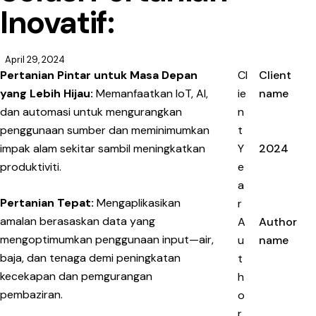
Inovatif:
April 29, 2024
Pertanian Pintar untuk Masa Depan
Cl
Client
yang Lebih Hijau:
Memanfaatkan IoT, AI,
ie
name
dan automasi untuk mengurangkan
n
penggunaan sumber dan meminimumkan
t
impak alam sekitar sambil meningkatkan
Y
2024
produktiviti.
e
a
Pertanian Tepat:
Mengaplikasikan
r
amalan berasaskan data yang
A
Author
mengoptimumkan penggunaan input—air,
u
name
baja, dan tenaga demi peningkatan
t
kecekapan dan pemgurangan
h
pembaziran.
o
r