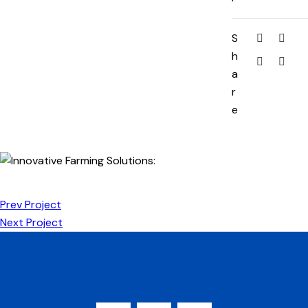
S
h
a
r
e
Prev Project
Next Project